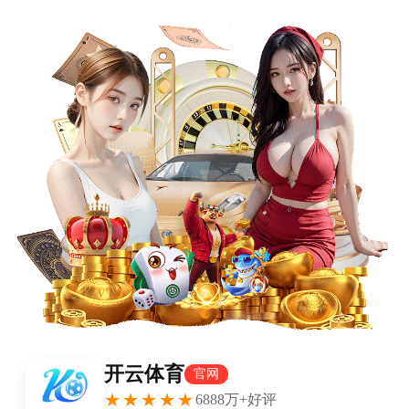
首页
nba
文章详情
开云APP-法媒：巴黎两连欧冠限量
版球衣5天内售罄，未来将在线上补
货
xiaoqiao
nba
2026-06-05
124 次阅读
据《巴黎人报》报道，巴黎圣日耳曼加冕2026年欧冠
冠军：“两连冠”限量版纪念球衣已宣告断货。