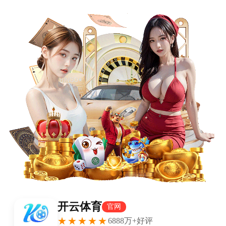
首页
英超
开云APP-大手笔！开拓
开云下载-【半程总结·米
者豪掷重磅筹码梭哈字
兰】败光祖产后 是没羞
母哥，热火湖人同步亮
没臊的保级路？
据知名记者马克・斯坦爆料，
体坛周报全媒体记者 彭雷 被
出筹码
休赛期雄鹿存在大幅拆队重
亚特兰大当成圣诞大餐，昔...
组...
2026-06-06
174
2026-06-06
166