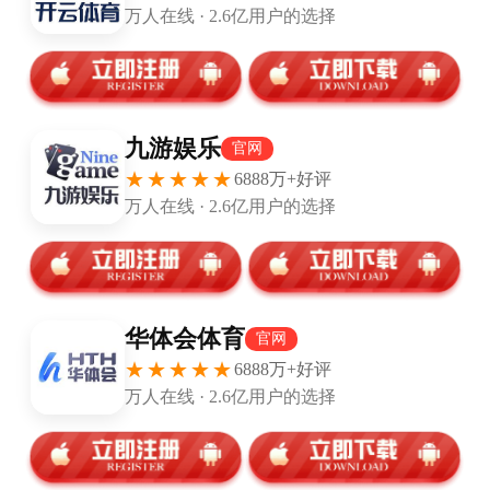
开云APP-为表尊重功勋
KAIYUNAPP-专打精
曼城让阿圭罗自行决定
锐！武磊踢BIG6再有斩
去留
获 但这数据让他尴尬
体坛周报全媒体记者 霍尔顿
体坛周报全媒体原创 虽然西
作为曼城队史最佳球员及最...
班牙人在西甲积分榜长期垫
底...
2026-06-05
113
2026-06-05
127
开云体育-火箭被挖墙
开云体育-陈林坚跳投命