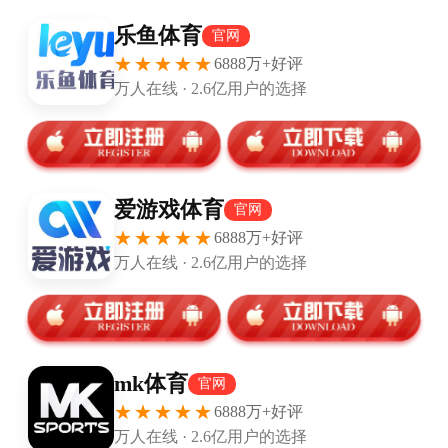
脚！开拓者面试火箭42
中得分上双，山东追至
岁助教，年薪仅100万？
落后27分打停上海
开拓者队本赛季打进了季后
CBA季后赛，山东对阵上海的
或难接受
赛，虽然被马刺队轻松淘汰，
比赛正在进行中。第二节比...
但...
2026-05-11
186
2026-05-10
174
KAIYUNAPP-2：1！无
开云APP-此前遭遇十字
锡队再进一球！|无锡日
韧带撕裂，记者：科尔
报|日报|比分|优势|来源_
维尔首发出战切尔西U21
（来源：无锡日报）刚刚无锡
4月25日讯 据记者Nizaar
新浪体育_新浪新闻
比赛
队再打进一球！重新找回优
Kinsella报...
势...
2026-05-10
147
2026-04-28
166