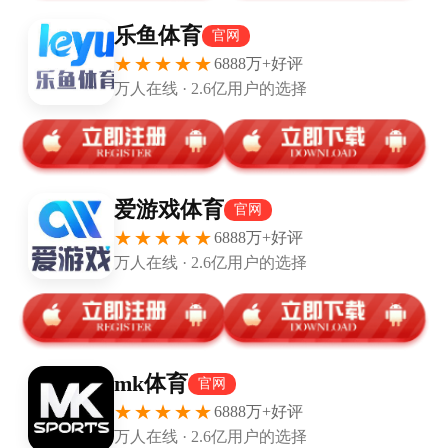
将知道皇马的热梗；弗
场均净胜25分，真的没
里克要求球员们保持严
得打，联盟第一断档领
北京时间5月11日凌晨3:00，
NBA季后赛次轮G1，雷霆
肃
先真不是说说|詹姆斯|湖
巴塞罗那将在主场对阵...
131-108大胜湖人3-...
人|雷霆|NBA季后赛|俄克
拉荷马雷霆队_新浪体育
2026-05-11
161
2026-05-10
165
_新浪新闻
开云下载-米切尔：哈登
戈登季后赛近三战：场
总能做出正确选择，我
均出战30分钟，得到11.3
们看他这样已经17年了
分5.3板2.3助
北京时间5月9日，NBA季后
虎扑04月26日讯 今日NBA季
赛东部半决赛的争夺继续进...
后赛，森林狼主场11...
2026-05-10
137
2026-04-28
160