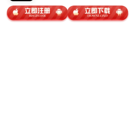
开云体育-【各队选秀大
开云APP-小西蒙尼谈库
会需求东部篇】凯尔特
巴西红牌：我本可单刀
人应补强5号位
面对门将，感觉到了身
体坛周报全媒体记者 李辉 当
4月9日讯 欧冠1/4决赛首回
体接触
地时间本月16日，202...
合，马竞在客场2-0战...
2026-04-27
160
2026-04-09
169
1
2
3
>
末