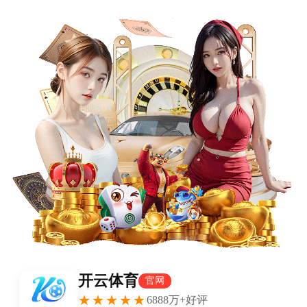
首页
法甲
开云下载-邓弗里斯离队
KAIYUNAPP-剑南春丨
在即，国米想签皇马队
曼城2-1逆转圣徒晋级决
长+21岁新人解决边路难
赛，尼科-冈萨雷斯惊天
记者罗马诺已经以here we go
北京时间4月26日英格兰足总
题
世界波
确认，皇马将签下...
杯半决赛，曼城对阵南安普...
2026-06-06
165
2026-06-06
163