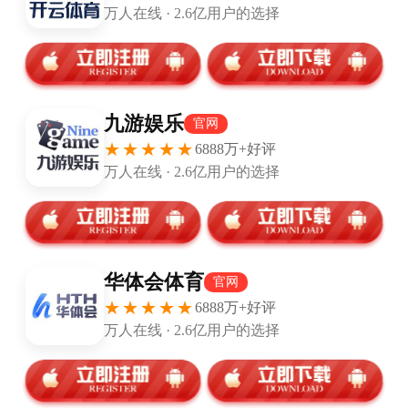
然胜出，3比1也基本算得上是“大胜”。不过在法国东部
的大雪之中，这支法甲巨无霸其实踢得并不像最终比分
显示得那么轻松，从先丢一球到11打10完成逆转，再
加上内马尔的受伤，大巴黎又一次在国内联赛给自己制
造了“麻烦”。好在他们的最亮点仍在，梅西上演助攻帽
子戏法，真的是在新环境中渐入佳境。