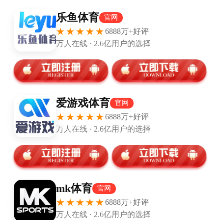
皇马队长保不住金身
原本以大巴黎和圣埃蒂安的排名对比，大多数人都会认
为这是一场没有悬念的比赛：前14轮才2胜6平6负拿到
12分的法甲倒数第二，又能在榜首领跑优势已经多达1
1分的领头羊面前干些什么呢？开场后的局面似乎也很
快就要印证这种想法。由于在整体实力上明显占优，客
场作战的圣日耳曼迅速就把阵型压到了对方半场，格耶
在前场的一次反抢成功，也促成了内马尔在混战之中的
捅射空门成功，而此时距离开场哨响才仅仅过了5分
钟。
又一场轻松大胜！看到这，可能不少媒体、记者已经开
始觉得可以提前敲定比赛报道的主题，不过事实是内马