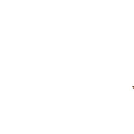
首页
nba