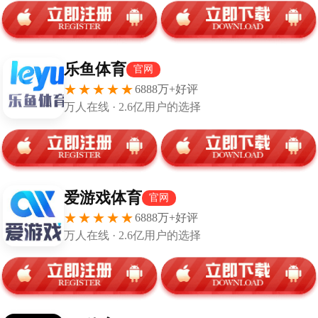
队在
KAIYUNAPP-火箭丢G3！
KAIYUNAPP-
21
史密斯直指防守提升，谢泼
化帮雄厚无惧新政
德自责攻守，申京寄语创奇
诞大礼？
go确
NBA季后赛首轮G3，火箭加时
体坛周报全媒体原创
迹
108-112不敌湖人...
建滨到艾克森、儒尼奥尔
165
2026-06-06
160
2026-06-06